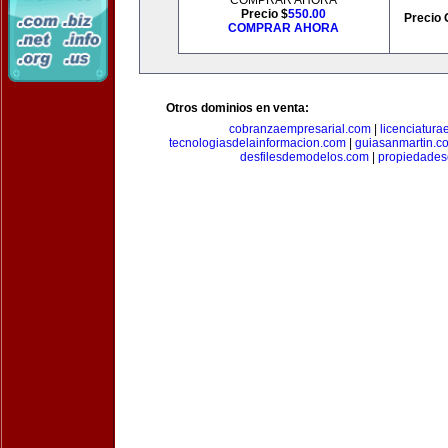
COMPRAR AHORA
Precio $
550.00
Precio 
COMPRAR AHORA
Otros dominios en venta:
cobranzaempresarial.com
|
licenciatura
tecnologiasdelainformacion.com
|
guiasanmartin.c
desfilesdemodelos.com
|
propiedade