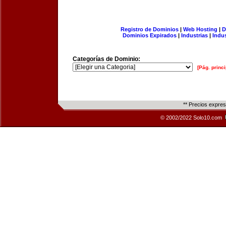
Registro de Dominios
|
Web Hosting
|
D
Dominios Expirados
|
Industrias
|
Indu
Categorías de Dominio:
[Pág. princi
** Precios expre
© 2002/2022 Solo10.com