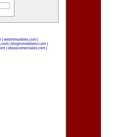
m
|
webinmuebles.com
|
s.com
|
bloginmobiliario.com
|
.com
|
ideascomerciales.com
|