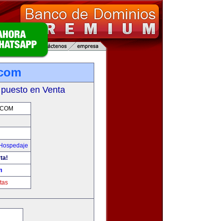
.com
 puesto en Venta
.COM
 Hospedaje
ta!
m
tas