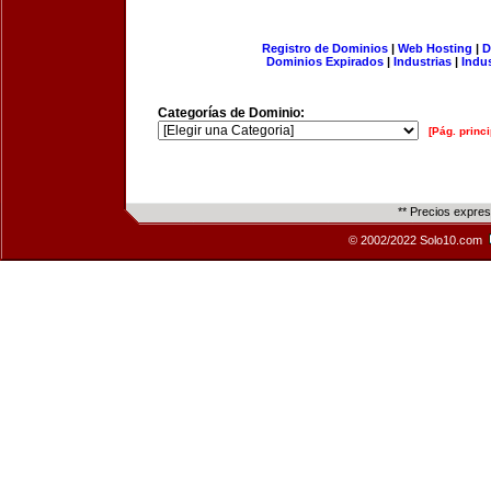
Registro de Dominios
|
Web Hosting
|
D
Dominios Expirados
|
Industrias
|
Indu
Categorías de Dominio:
[Pág. princi
** Precios expre
© 2002/2022 Solo10.com