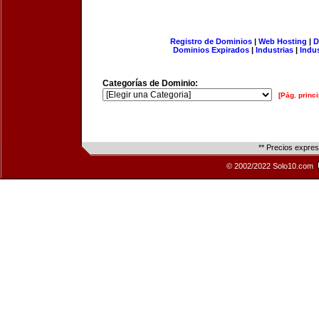
Registro de Dominios
|
Web Hosting
|
D
Dominios Expirados
|
Industrias
|
Indu
Categorías de Dominio:
[Pág. princi
** Precios expre
© 2002/2022 Solo10.com